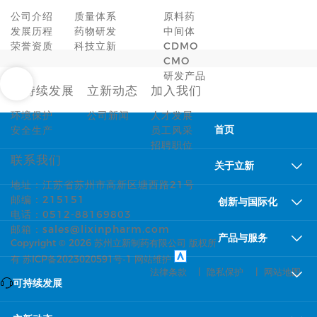
公司介绍
质量体系
原料药
发展历程
药物研发
中间体
荣誉资质
科技立新
CDMO
CMO
研发产品
可持续发展
立新动态
加入我们
环境保护
公司新闻
人才发展
安全生产
员工风采
首页
招聘职位
联系我们
关于立新
地址：江苏省苏州市高新区塘西路21号
邮编：215151
创新与国际化
电话：0512-88169803
邮箱：sales@lixinpharm.com
产品与服务
Copyright ©
2026 苏州立新制药有限公司 版权所
有
苏ICP备2023020591号-1
网站维护
法律条款
|
隐私保护
|
网站地图
可持续发展